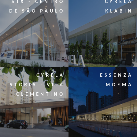
STX - CENTRO
CYRELA
DE SÃO PAULO
KLABIN
CYRELA
ESSENZA
STORIA - VILA
MOEMA
CLEMENTINO