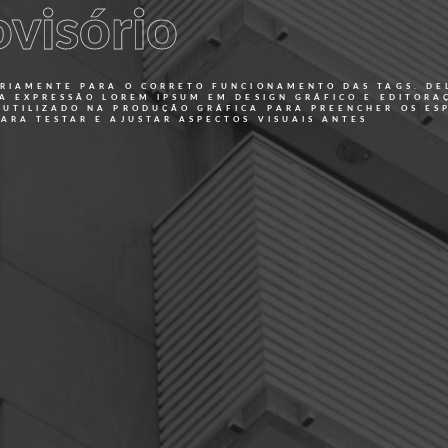
ovisório
SÓRIAMENTE PARA O CORRETO FUNCIONAMENTO DAS TAGS. D
 A EXPRESSÃO LOREM IPSUM EM DESIGN GRÁFICO E EDITORA
 UTILIZADO NA PRODUÇÃO GRÁFICA PARA PREENCHER OS ES
ARA TESTAR E AJUSTAR ASPECTOS VISUAIS ANTES